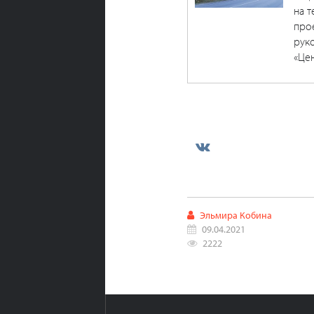
на т
про
рук
«Це
Эльмира Кобина
09.04.2021
2222