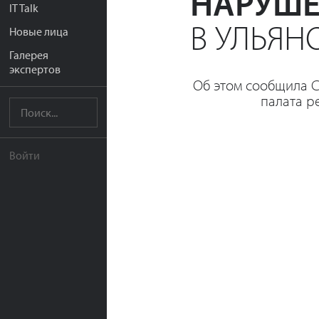
НАРУШ
IT Talk
В УЛЬЯН
Новые лица
Галерея
экспертов
Об этом сообщила С
палата р
Войти