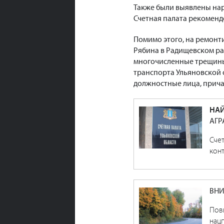
Также были выявлены нар
Счетная палата рекоменд
Помимо этого, на ремонти
Рябина в Радищевском р
многочисленные трещины
транспорта Ульяновской 
должностные лица, прича
НАЙ
АГР
Счет
кон
ВН
Пов
нац