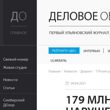
ПЕРВЫЙ УЛЬЯНОВСКИЙ ЖУРНАЛ Д
ГЛАВНОЕ
РЕЙТИНГИ «ДО»
ИНТЕРВЬЮ
Э
Свежий номер
ULМЕБЕЛЬ
Живая студия
Главная
Новости
Дороги
179 млн 
Новости
09.04.2021
Статьи
179 МЛ
Симбирский
ДОзор