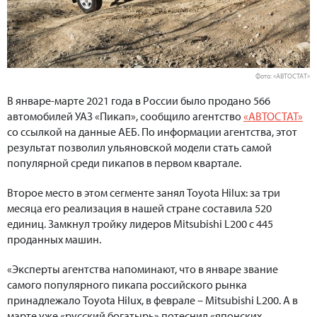
Фото: «АВТОСТАТ»
В январе-марте 2021 года в России было продано 566
автомобилей УАЗ «Пикап», сообщило агентство
«АВТОСТАТ»
со ссылкой на данные АЕБ. По информации агентства, этот
результат позволил ульяновской модели стать самой
популярной среди пикапов в первом квартале.
Второе место в этом сегменте занял Toyota Hilux: за три
месяца его реализация в нашей стране составила 520
единиц. Замкнул тройку лидеров Mitsubishi L200 с 445
проданных машин.
«Эксперты агентства напоминают, что в январе звание
самого популярного пикапа российского рынка
принадлежало Toyota Hilux, в феврале – Mitsubishi L200. А в
марте уже «русский богатырь» потеснил «японских