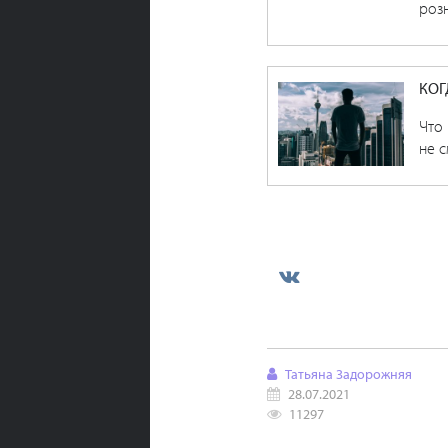
розн
КОГ
Что 
не с
Татьяна Задорожняя
28.07.2021
11297