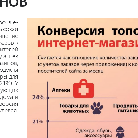
НОВ
о, в e-
ысокая
ошение
казов к
тителей
у аптек
азинов,
одукты
ары для
21%). У
зующих
 дома и
нверсия
улевая.