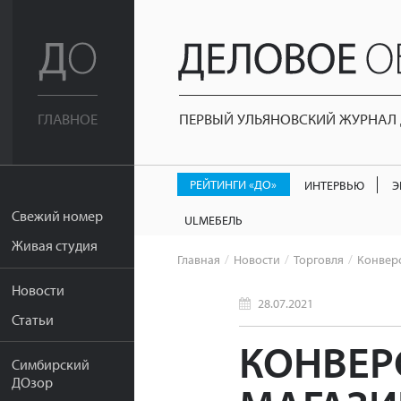
ПЕРВЫЙ УЛЬЯНОВСКИЙ ЖУРНАЛ Д
ГЛАВНОЕ
РЕЙТИНГИ «ДО»
ИНТЕРВЬЮ
Э
Свежий номер
ULМЕБЕЛЬ
Живая студия
Главная
Новости
Торговля
Конверс
Новости
28.07.2021
Статьи
КОНВЕР
Симбирский
ДОзор