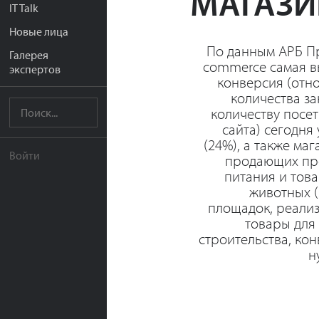
МАГАЗИ
IT Talk
Новые лица
По данным АРБ Пр
Галерея
commerce самая в
экспертов
конверсия (отн
количества за
количеству посе
сайта) сегодня 
(24%), а также маг
Войти
продающих пр
питания и тов
животных (
площадок, реали
товары для
строительства, ко
н