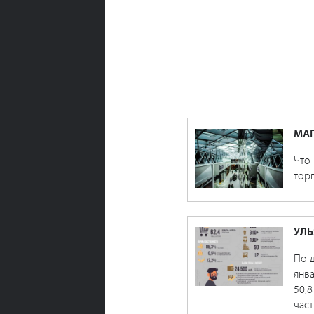
МАГ
Что 
торг
УЛЬ
По 
янва
50,
час