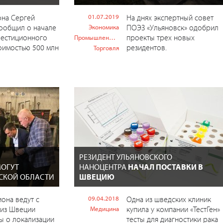
она Сергей
01.07.2019
На днях экспертный совет
ообщил о начале
ПОЭЗ «Ульяновск» одобрил
Экономика
вестиционного
проекты трех новых
Промышленность
оимостью 500 млн
резидентов.
Торговля
РЕЗИДЕНТ УЛЬЯНОВСКОГО
ОГУТ
НАНОЦЕНТРА
НАЧАЛ ПОСТАВКИ В
ВСКОЙ ОБЛАСТИ
ШВЕЦИЮ
иона ведут с
09.04.2018
Одна из шведских клиник
 из Швеции
купила у компании «ТестГен»
Медицина
ы о локализации
тесты для диагностики рака