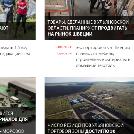
ТОВАРЫ, СДЕЛАННЫЕ В УЛЬЯНОВСКОЙ
АЮТ
ОБЛАСТИ, ПЛАНИРУЮТ
ПРОДВИГАТЬ
НА РЫНОК ШВЕЦИИ
ежать 1,5 км,
11.08.2021
Экспортировать в Швецию
опадающийся на
планируют мебель,
Торговля
.
строительные материалы и
домашний текстиль.
ВИТСЯ
РИАЛОВ ДЛЯ
ЧИСЛО РЕЗИДЕНТОВ УЛЬЯНОВСКОЙ
–
МОРОЗОВ
ПОРТОВОЙ ЗОНЫ
ДОСТИГЛО 30