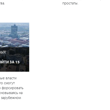
ва.
простаты.
ВЫХ
ЙТИ ЗА 15
ые власти
то смогут
о форсировать
сновываясь на
 зарубежном