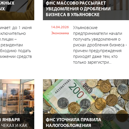
БЕЖНЫХ
ФНС МАССОВО РАССЫЛАЕТ
ЫХ
УВЕДОМЛЕНИЯ О ДРОБЛЕНИИ
БИЗНЕСА В УЛЬЯНОВСКЕ
нает: до 1 июня
14.04.2026
Ульяновские
включительно
предприниматели начали
Экономика
 лицам –
получать уведомления о
 резидентам
рисках дробления бизнеса -
обходимо подать
причем предупреждения
вижении средств
приходят даже тем, кто
только зарегистри...
1 ЯНВАРЯ
ФНС УТОЧНИЛА ПРАВИЛА
 ЧЕКАХ И КАК
НАЛОГООБЛОЖЕНИЯ