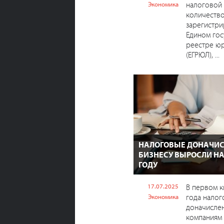
налоговой 
Экономика
количество
зарегистри
Едином го
реестре ю
(ЕГРЮЛ), ...
НАЛОГОВЫЕ ДОНАЧИ
БИЗНЕСУ ВЫРОСЛИ НА 
ГОДУ
17.07.2025
В первом к
года нало
Экономика
доначисле
компаниям 