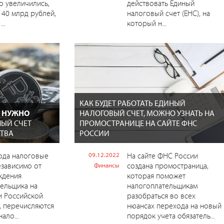
о увеличились,
действовать Единый
140 млрд рублей,
налоговый счет (ЕНС), на
..
который н...
КАК БУДЕТ РАБОТАТЬ ЕДИНЫЙ
 НУЖНО
НАЛОГОВЫЙ СЧЕТ, МОЖНО УЗНАТЬ НА
ЫЙ СЧЕТ
ПРОМОСТРАНИЦЕ НА САЙТЕ ФНС
ТВА
РОССИИ
ода налоговые
09.12.2022
На сайте ФНС России
езависимо от
создана промостраница,
Финансы
ждения
которая поможет
ельщика на
налогоплательщикам
и Российской
разобраться во всех
, перечисляются
нюансах перехода на новый
ало...
порядок учета обязатель...