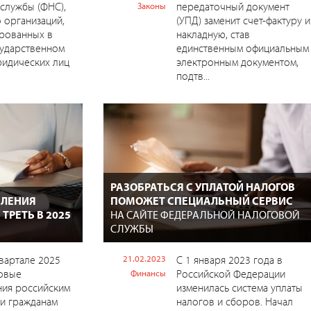
службы (ФНС),
передаточный документ
Законы
 организаций,
(УПД) заменит счет-фактуру и
рованных в
накладную, став
сударственном
единственным официальным
ридических лиц
электронным документом,
подтв...
РАЗОБРАТЬСЯ С УПЛАТОЙ НАЛОГОВ
СЛЕНИЯ
ПОМОЖЕТ СПЕЦИАЛЬНЫЙ СЕРВИС
ТРЕТЬ В 2025
НА САЙТЕ ФЕДЕРАЛЬНОЙ НАЛОГОВОЙ
СЛУЖБЫ
вартале 2025
21.02.2023
С 1 января 2023 года в
говые
Российской Федерации
Финансы
ния российским
изменилась система уплаты
и гражданам
налогов и сборов. Начал