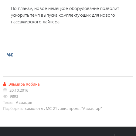
По планам, новое немецкое оборудование позволит
ускорить темп выпуска комплектующих для нового
пассажирского лайнера.
Эльмира Кобина
20.10.2016
9893
Темы:
Авиация
Подборки:
самолеты
,
МС-21
,
авиапром
,
"Авиастар"