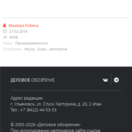
Эльмира Кобина
27.02.2018
6938
Темы:
Промышленность
Подборки:
Исузу
,
Isuzu
,
автопром
ДЕЛОВОЕ
ОБОЗРЕНИЕ
Адрес редакции:
г. Ульяновск, ул. Спуск Халтурина, д. 20, 2 этаж
Тел.: +7 (8422) 44-53-53
© 2005-2026 «Деловое обозрение»
При использовании материалов сайта ссылка