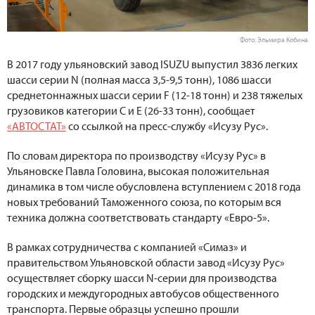
Фото: Эльмира Кобина
В 2017 году ульяновский завод ISUZU выпустил 3836 легких
шасси серии N (полная масса 3,5-9,5 тонн), 1086 шасси
среднетоннажных шасси серии F (12-18 тонн) и 238 тяжелых
грузовиков категории С и Е (26-33 тонн), сообщает
«АВТОСТАТ»
со ссылкой на пресс-службу «Исузу Рус».
По словам директора по производству «Исузу Рус» в
Ульяновске Павла Головина, высокая положительная
динамика в том числе обусловлена вступлением с 2018 года
новых требований Таможенного союза, по которым вся
техника должна соответствовать стандарту «Евро-5».
В рамках сотрудничества с компанией «Симаз» и
правительством Ульяновской области завод «Исузу Рус»
осуществляет сборку шасси N-серии для производства
городских и междугородных автобусов общественного
транспорта. Первые образцы успешно прошли