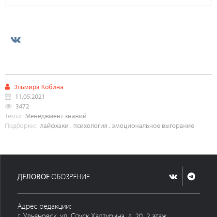
Эльмира Кобина
11.05.2021
3472
Темы:
Менеджмент знаний
Подборки:
лайфхаки
,
психология
,
эмоциональное выгорание
ДЕЛОВОЕ
ОБОЗРЕНИЕ
Адрес редакции:
г. Ульяновск, ул. Спуск Халтурина, д. 20, 2 этаж