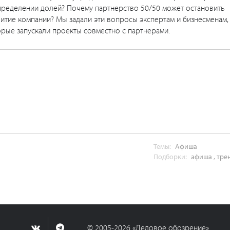
пределении долей? Почему партнерство 50/50 может остановить
итие компании? Мы задали эти вопросы экспертам и бизнесменам,
рые запускали проекты совместно с партнерами.
Темы:
Афиша
Подборки:
афиша
,
тре
© 2005-2026 «Деловое обозрение»