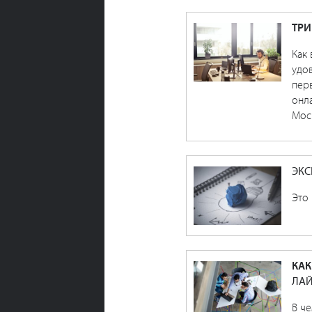
ТРИ
Как 
удов
пер
онла
Моск
ЭКС
Это 
КАК
ЛАЙ
В че