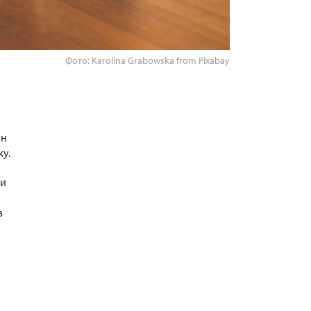
Фото: Karolina Grabowska from Pixabay
ан
у.
ии
в