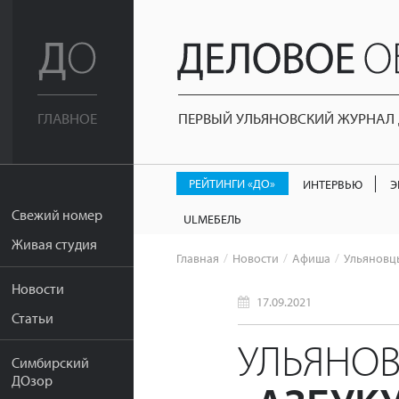
ПЕРВЫЙ УЛЬЯНОВСКИЙ ЖУРНАЛ Д
ГЛАВНОЕ
РЕЙТИНГИ «ДО»
ИНТЕРВЬЮ
Э
Свежий номер
ULМЕБЕЛЬ
Живая студия
Главная
Новости
Афиша
Ульяновц
Новости
17.09.2021
Статьи
УЛЬЯНОВ
Симбирский
ДОзор