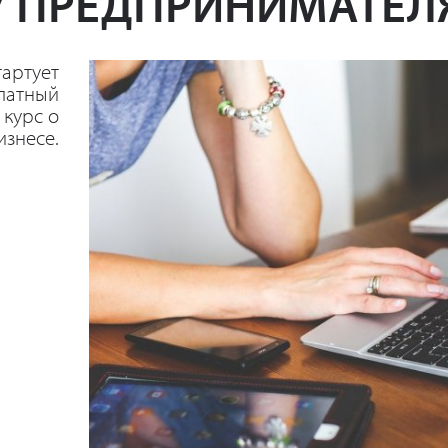
У ПРЕДПРИНИМАТЕЛ
тартует
латный
 курс о
изнесе.