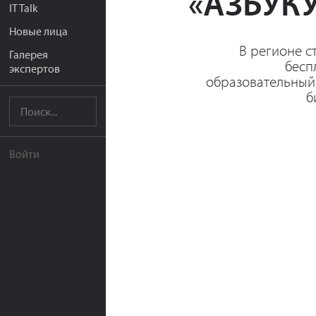
«АЗБУК
IT Talk
Новые лица
В регионе с
Галерея
бесп
экспертов
образовательный
б
Войти