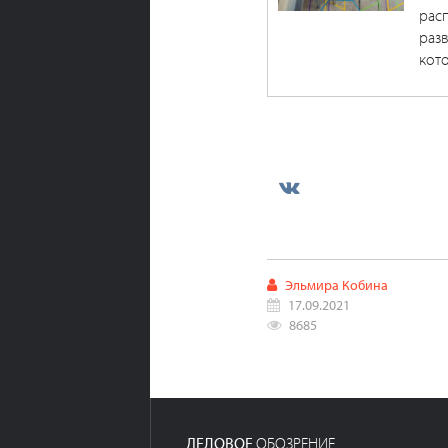
рас
разв
кото
Эльмира Кобина
17.09.2021
8685
ДЕЛОВОЕ
ОБОЗРЕНИЕ