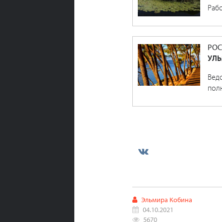
Рабо
РОС
УЛЬ
Вед
пол
Эльмира Кобина
04.10.2021
5670