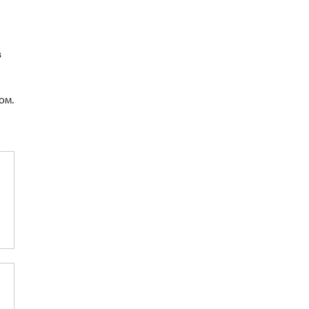
в
ом.