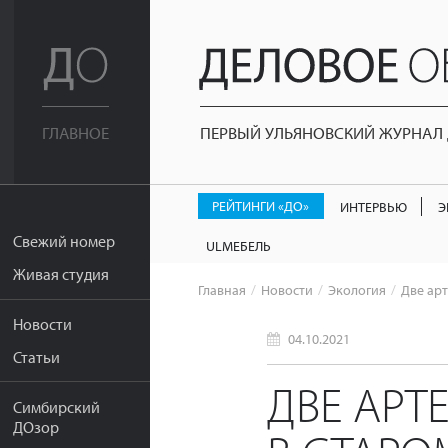
ПЕРВЫЙ УЛЬЯНОВСКИЙ ЖУРНАЛ Д
ГЛАВНОЕ
РЕЙТИНГИ «ДО»
ИНТЕРВЬЮ
Э
Свежий номер
ULМЕБЕЛЬ
Живая студия
Главная
Новости
Экология
Две ар
Новости
04.10.2021
Статьи
ДВЕ АРТ
Симбирский
ДОзор