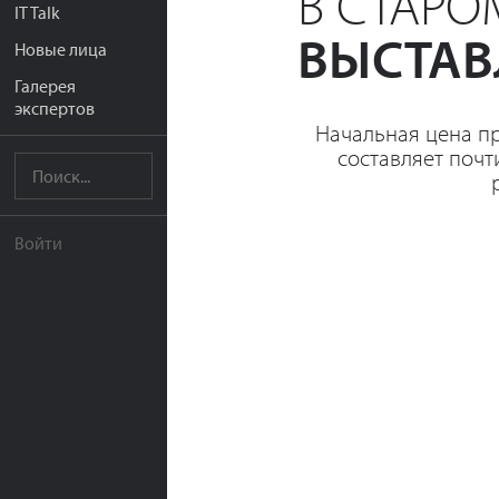
В СТАР
IT Talk
ВЫСТАВ
Новые лица
Галерея
экспертов
Начальная цена п
составляет почт
Войти