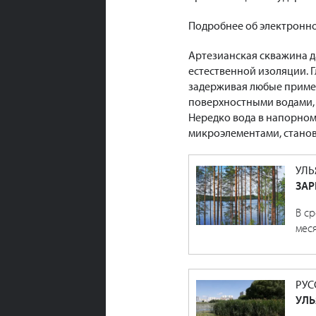
Подробнее об электронн
Артезианская скважина д
естественной изоляции.
задерживая любые примес
поверхностными водами, 
Нередко вода в напорном
микроэлементами, стано
УЛ
ЗАР
В ср
меся
РУС
УЛЬ