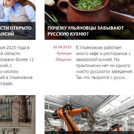
АСТИ ОТКРЫТО
ПОЧЕМУ УЛЬЯНОВЦЫ ЗАБЫВАЮТ
АНСИЙ
РУССКУЮ КУХНЮ?
бря 2025 года в
26.08.2025
В Ульяновске работает
й области
много кафе и ресторанов с
Культура
ровано более 12
заморской кухней. Но
Общепит
сий, с
практически нет ни одного
м числом
«чисто русского» заведения.
ий в Ульяновске
Так что творится с русск...
граде.