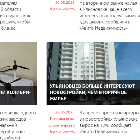
мателям
30.05.2025
На вторичном рынке жилья
й области
в Ульяновске чаще всего
Недвижимость
и создать свою
интересуются «однушками» и
решку», чтобы
«двушками», сообщили в
 бизнес.
«Авито Недвижимость».
УЛЬЯНОВЦЕВ БОЛЬШЕ ИНТЕРЕСУЮТ
ЛИ КОЛИБРИ-
НОВОСТРОЙКИ, ЧЕМ ВТОРИЧНОЕ
ЖИЛЬЕ
я новинка одного
22.05.2025
В апреле спрос на квартиры
ских заводов —
в новостройках Ульяновска
Правила игры
нальный
вырос на 12%, сообщает
Строительство
ер «Сигнал-
«Авито Недвижимость».
Недвижимость
0 дюймов).