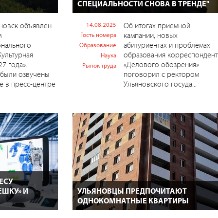
СПЕЦИАЛЬНОСТИ СНОВА В ТРЕНДЕ"
новск объявлен
14.08.2025
Об итогах приемной
м
кампании, новых
Гость номера
нального
абитуриентах и проблемах
Образование
Культурная
образования корреспондент
Наука
27 года».
«Делового обозрения»
Рынок труда
 были озвучены
поговорил с ректором
е в пресс-центре
Ульяновского госуда...
ЕСУ
ЕШКУ» И
УЛЬЯНОВЦЫ ПРЕДПОЧИТАЮТ
ОДНОКОМНАТНЫЕ КВАРТИРЫ