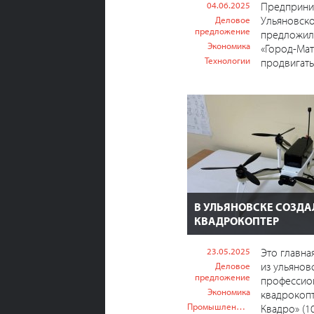
04.06.2025
Предприни
Ульяновско
Деловое
предложение
предложил
Экономика
«Город-Мат
Технологии
продвигать
В УЛЬЯНОВСКЕ СОЗДА
КВАДРОКОПТЕР
23.05.2025
Это главна
из ульянов
Деловое
предложение
профессио
Экономика
квадрокопт
Промышленность
Квадро» (1