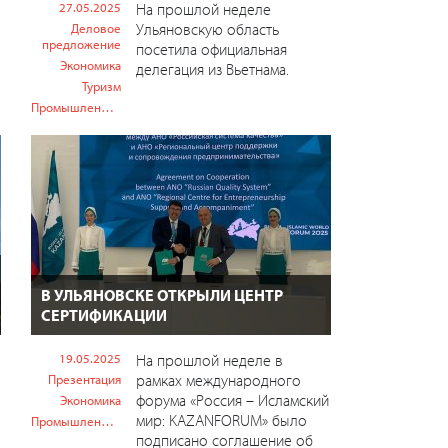
27.05.2025
На прошлой неделе
Ульяновскую область
Деловое
предложение
посетила официальная
Экономика
делегация из Вьетнама.
Туризм
Промышленность
В УЛЬЯНОВСКЕ ОТКРЫЛИ ЦЕНТР
СЕРТИФИКАЦИИ
19.05.2025
На прошлой неделе в
рамках международного
Презентация
форума «Россия – Исламский
Экономика
мир: KAZANFORUM» было
Промышленность
подписано соглашение об