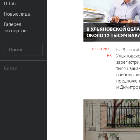
IT Talk
Новые лица
Галерея
В УЛЬЯНОВСКОЙ ОБЛ
экспертов
ОКОЛО 12 ТЫСЯЧ ВАК
03.09.2025
На 3 сентя
Ульяновско
HR
зарегистри
тысяч вакан
Войти
наибольши
предложен
и Димитров