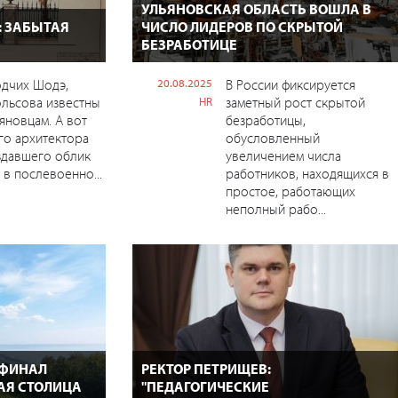
УЛЬЯНОВСКАЯ ОБЛАСТЬ ВОШЛА В
: ЗАБЫТАЯ
ЧИСЛО ЛИДЕРОВ ПО СКРЫТОЙ
БЕЗРАБОТИЦЕ
одчих Шодэ,
20.08.2025
В России фиксируется
ольсова известны
заметный рост скрытой
HR
яновцам. А вот
безработицы,
го архитектора
обусловленный
здавшего облик
увеличением числа
 в послевоенно...
работников, находящихся в
простое, работающих
неполный рабо...
 ФИНАЛ
РЕКТОР ПЕТРИЩЕВ:
АЯ СТОЛИЦА
"ПЕДАГОГИЧЕСКИЕ