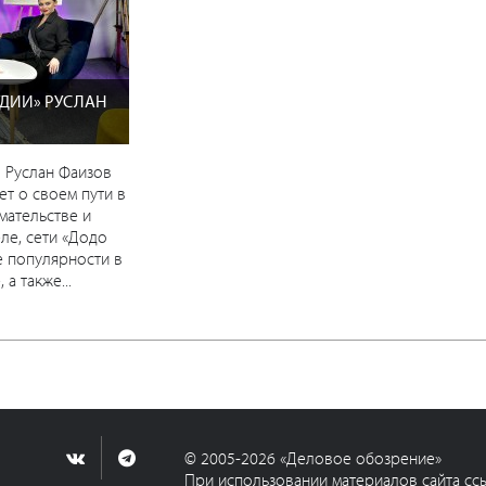
УДИИ» РУСЛАН
 Руслан Фаизов
ет о своем пути в
мательстве и
еле, сети «Додо
е популярности в
 а также...
© 2005-2026 «Деловое обозрение»
При использовании материалов сайта сс