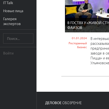
IT Talk
Новые лица
Галерея
В ГОСТЯХ У «ЖИВОЙ СТ
экспертов
ФАИЗОВ
01.01.2024
В интервью
рассказыва
Ресторанный
бизнес
предприни
заводе в с
Войти
Пицца» и е
Ульяновске,
ДЕЛОВОЕ
ОБОЗРЕНИЕ