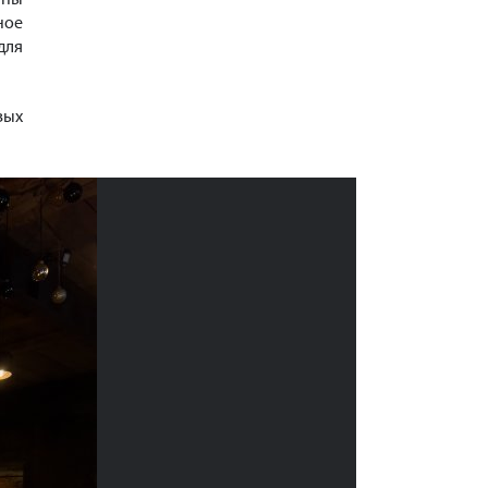
ное
для
вых