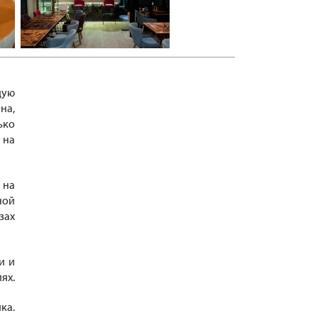
щую
на,
ько
 на
 на
ной
зах
и и
ях.
ка.