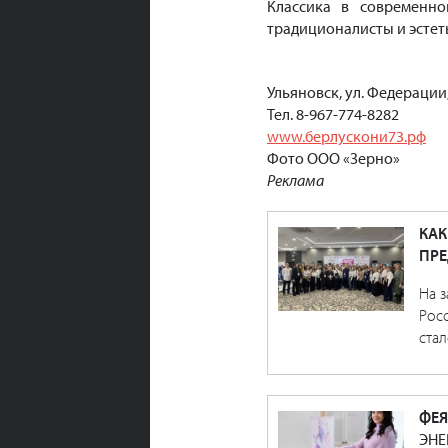
Классика в современно
традиционалисты и эстет
Ульяновск, ул. Федерации,
Тел. 8-967-774-8282
www.берлускони73.рф
Фото ООО «Зерно»
Реклама
КАК
ПРЕ
На з
Рос
стал
ФЕЯ
ЭНЕ