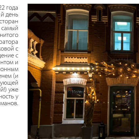
22 года
ый день
сторан
– самый
нитого
ратора
овой с
дение с
ентом и
ионным
енем (и
вующей
й!) уже
ность у
рманов.