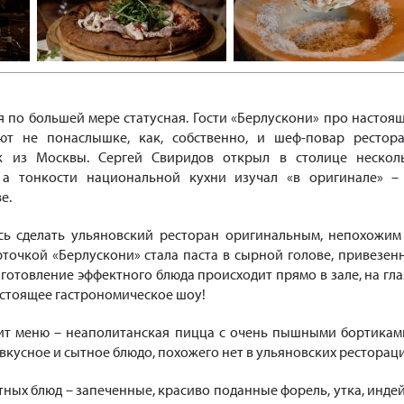
я по большей мере статусная. Гости «Берлускони» про настоя
ют не понаслышке, как, собственно, и шеф-повар рестора
к из Москвы. Сергей Свиридов открыл в столице нескол
, а тонкости национальной кухни изучал «в оригинале» –
е.
сь сделать ульяновский ресторан оригинальным, непохожим
арточкой «Берлускони» стала паста в сырной голове, привезен
готовление эффектного блюда происходит прямо в зале, на гла
астоящее гастрономическое шоу!
ит меню – неаполитанская пицца с очень пышными бортикам
вкусное и сытное блюдо, похожего нет в ульяновских рестораци
ных блюд – запеченные, красиво поданные форель, утка, индей