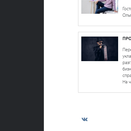
Гост
Оль
ПРО
Пере
укл
разг
бизн
спра
На ч