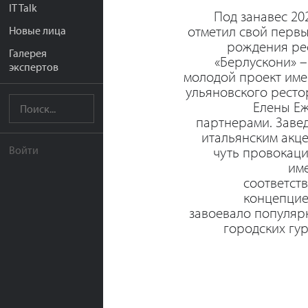
IT Talk
Под занавес 20
отметил свой перв
Новые лица
рождения ре
Галерея
«Берлускони» 
экспертов
молодой проект име
ульяновского ресто
Елены Еж
партнерами. Заве
итальянским акц
чуть провокац
Войти
им
соответст
концепцие
завоевало популяр
городских гу