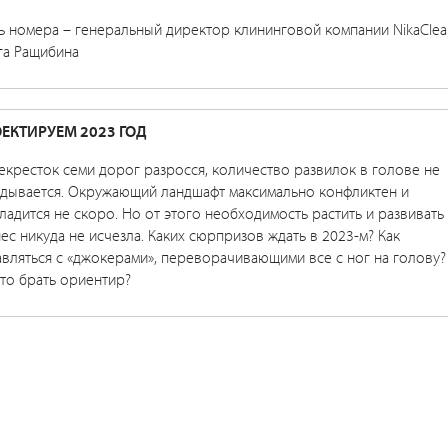
ь номера – генеральный директор клининговой компании NikaCle
га Ращибина
ЕКТИРУЕМ 2023 ГОД
кресток семи дорог разросся, количество развилок в голове не
адывается. Окружающий ландшафт максимально конфликтен и
ладится не скоро. Но от этого необходимость растить и развивать
ес никуда не исчезла. Каких сюрпризов ждать в 2023-м? Как
вляться с «джокерами», переворачивающими все с ног на голову?
то брать ориентир?