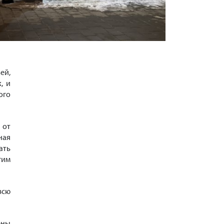
ей,
, и
ого
 от
ная
ать
гим
всю
ены