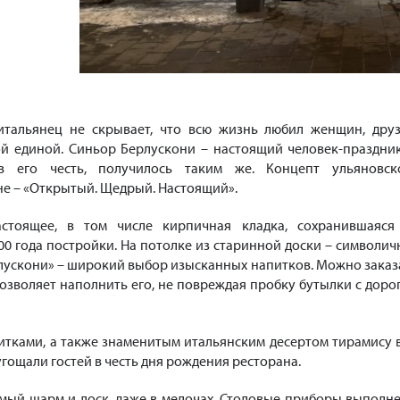
итальянец не скрывает, что всю жизнь любил женщин, друз
ой единой. Синьор Берлускони – настоящий человек-праздник
 в его честь, получилось таким же. Концепт ульяновск
ане – «Открытый. Щедрый. Настоящий».
стоящее, в том числе кирпичная кладка, сохранившаяся
00 года постройки. На потолке из старинной доски – символич
рлускони» – широкий выбор изысканных напитков. Можно заказ
 позволяет наполнить его, не повреждая пробку бутылки с доро
итками, а также знаменитым итальянским десертом тирамису 
гощали гостей в честь дня рождения ресторана.
имый шарм и лоск, даже в мелочах. Столовые приборы выполн