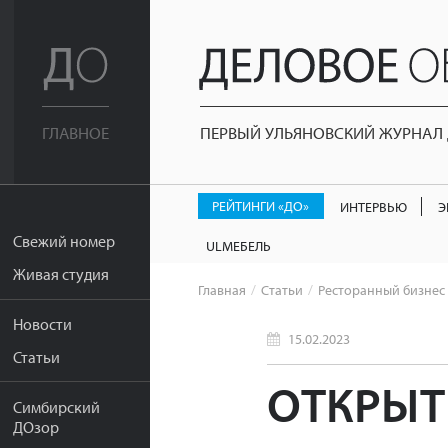
ПЕРВЫЙ УЛЬЯНОВСКИЙ ЖУРНАЛ Д
ГЛАВНОЕ
РЕЙТИНГИ «ДО»
ИНТЕРВЬЮ
Э
Свежий номер
ULМЕБЕЛЬ
Живая студия
Главная
Статьи
Ресторанный бизнес
Новости
15.02.2023
Статьи
ОТКРЫТ
Симбирский
ДОзор