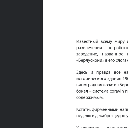
Известный всему миру 
развлечения – не работ
заведение, названное
«Берлускони» в его слог
Здесь и правда все на
исторического здания 19
виноградная лоза: в «Бе
бокал – система coravin
содержимым.
Кстати, фирменными нап
неделю в декабре щедро у
У заведения – неповтор