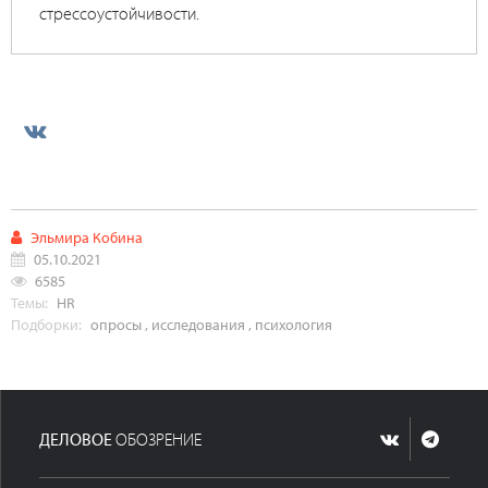
стрессоустойчивости.
Эльмира Кобина
05.10.2021
6585
Темы:
HR
Подборки:
опросы
,
исследования
,
психология
ДЕЛОВОЕ
ОБОЗРЕНИЕ