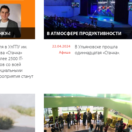
ЧКУ»!
В АТМОСФЕРЕ ПРОДУКТИВНОСТИ
ля в УлГПУ им.
22.04.2024
В Ульяновске прошла
ва «Стачка»
одиннадцатая «Стачка».
Афиша
лее 2500 IT-
ов со всей
ециальными
роприятия станут