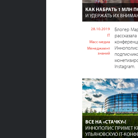
КАК НАБРАТЬ 1 МЛН 
И УДЕРЖАТЬ ИХ ВНИМА
28.10.2019
Блогер Ма
рассказала 
IT
конференци
Масс-медиа
Иннополисе
Менеджмент
знаний
подписчико
монетизиро
Instagram.
ВСЕ НА «СТАЧКУ»!
ИННОПОЛИС ПРИМЕТ 
УЛЬЯНОВСКУЮ IT-КОН