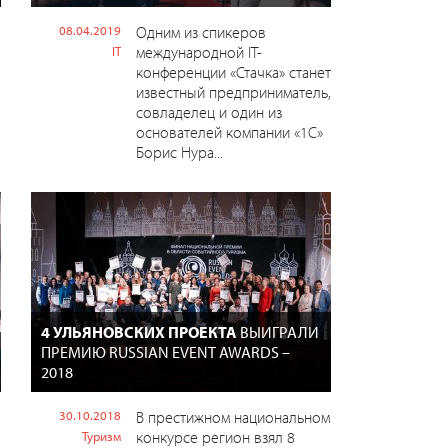
08.04.2019
Одним из спикеров
международной IT-
IT
конференции «Стачка» станет
известный предприниматель,
совладелец и один из
основателей компании «1C»
Борис Нура...
4 УЛЬЯНОВСКИХ ПРОЕКТА
ВЫИГРАЛИ
ПРЕМИЮ RUSSIAN EVENT AWARDS –
2018
30.10.2018
В престижном национальном
конкурсе регион взял 8
Туризм