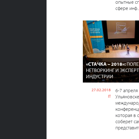
опытные с
сфере инф..
«СТАЧКА – 2018»:
ПОЛЕ
НЕТВОРКИНГ И ЭКСПЕРТЫ
ИНДУСТРИИ
27.02.2018
6-7 апреля
Ульяновске
IT
международ
конференци
которая в 
соберет с
представите