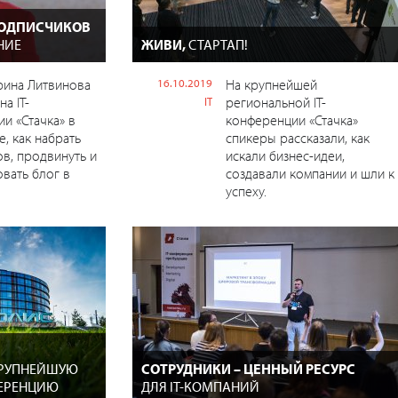
ПОДПИСЧИКОВ
НИЕ
ЖИВИ,
СТАРТАП!
рина Литвинова
16.10.2019
На крупнейшей
на IT-
региональной IT-
IT
и «Стачка» в
конференции «Стачка»
, как набрать
спикеры рассказали, как
в, продвинуть и
искали бизнес-идеи,
вать блог в
создавали компании и шли к
успеху.
КРУПНЕЙШУЮ
СОТРУДНИКИ – ЦЕННЫЙ РЕСУРС
ФЕРЕНЦИЮ
ДЛЯ IT-КОМПАНИЙ