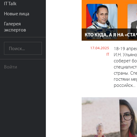
IT Talk
Новые лица
Галерея
экспертов
КТО КУДА, А Я НА «СТА
17.04.2025
18-19 апре
И.Н. Ульяно
IT
соберет бо
специалист
Войти
страны. Сп
гостями ме
российск...