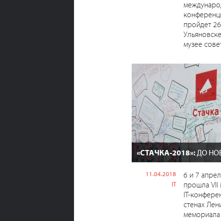
междунаро
конференци
пройдет 26
Ульяновск
музее совет
«СТАЧКА-2018»:
ДО НО
11.04.2018
6 и 7 апре
прошла VII
IT
IT-конферен
стенах Лен
мемориала