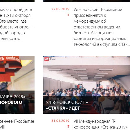
тачка» пройдет в
22.05.2019
Ульяновские IT-компании
 12-13 октября
присоединятся к
IT
Это место, где
меморандуму об
бывать многие, –
ответственном ведении
одой город в
бизнеса. Ассоциация
ели котор...
развития информационных
технологий выступила с так...
ТАЧКА-2019»
ИФРОВОГО
УЛЬЯНОВСК СТОИТ –
«СТАЧКА» ИДЕТ
сеннее IT-событие
31.01.2019
VII Международная IT-
III
конференция «Стачка-2019»
IT