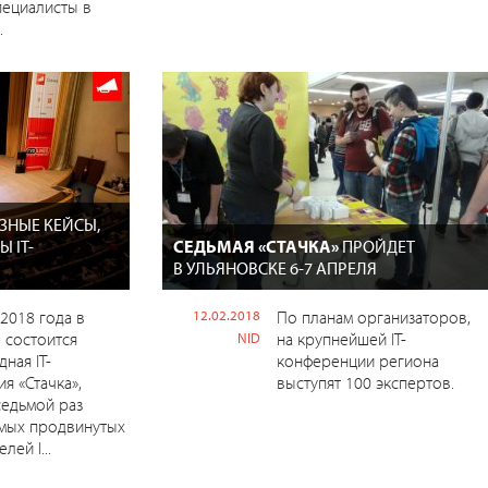
пециалисты в
.
ЗНЫЕ КЕЙСЫ,
 IT-
СЕДЬМАЯ «СТАЧКА»
ПРОЙДЕТ
В УЛЬЯНОВСКЕ 6-7 АПРЕЛЯ
 2018 года в
12.02.2018
По планам организаторов,
 состоится
на крупнейшей IT-
NID
ная IT-
конференции региона
я «Стачка»,
выступят 100 экспертов.
седьмой раз
амых продвинутых
лей I...