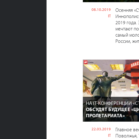
08.10.2019
Осенняя «С
Иннополисе
IT
2019 года. 
мечтают по
самый мол
России, жит
НА IT-КОНФЕРЕНЦИИ «С
ОБСУДЯТ БУДУЩЕЕ «Ц
ПРОЛЕТАРИАТА»
22.03.2019
Главное ве
Поволжья, V
IT