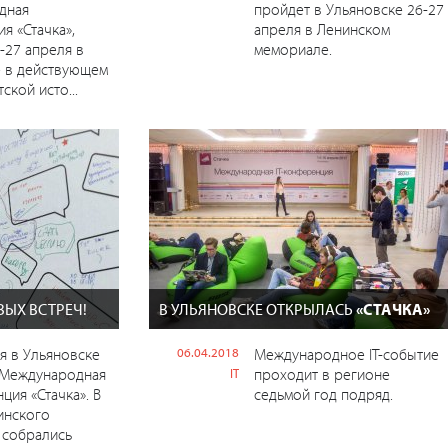
дная
пройдет в Ульяновске 26-27
я «Стачка»,
апреля в Ленинском
-27 апреля в
мемориале.
е в действующем
ской исто...
ВЫХ ВСТРЕЧ!
В УЛЬЯНОВСКЕ ОТКРЫЛАСЬ
«СТАЧКА»
ля в Ульяновске
06.04.2018
Международное IT-событие
 Международная
проходит в регионе
IT
ция «Стачка». В
седьмой год подряд.
инского
 собрались