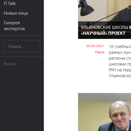
IT Talk
Новые лица
Галерея
УЛЬЯНОВСКИЕ ШКОЛЫ
экспертов
«НАУЧНЫЙ» ПРОЕКТ
20.05.2021
16 учебных
разных мун
Наука
региона ст
школами пр
Войти
РАН на тер
Ульяновско