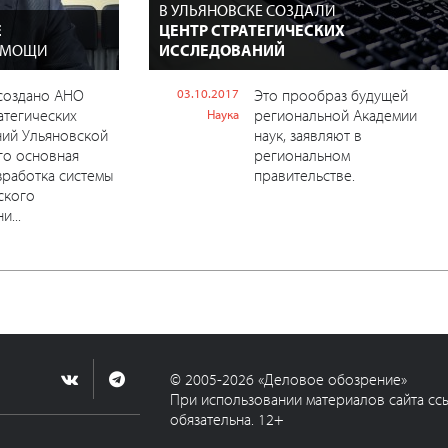
В УЛЬЯНОВСКЕ СОЗДАЛИ
Е
ЦЕНТР СТРАТЕГИЧЕСКИХ
 МОЩИ
ИССЛЕДОВАНИЙ
 создано АНО
03.10.2017
Это прообраз будущей
атегических
региональной Академии
Наука
ний Ульяновской
наук, заявляют в
Его основная
региональном
азработка системы
правительстве.
ского
и...
© 2005-2026 «Деловое обозрение»
При использовании материалов сайта сс
обязательна. 12+