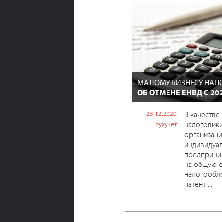
МАЛОМУ БИЗНЕСУ НА
ОБ ОТМЕНЕ ЕНВД С 20
23.12.2020
В качестве
налоговик
Бухучёт
организаци
индивидуа
предприни
на общую с
налогообло
патент ...