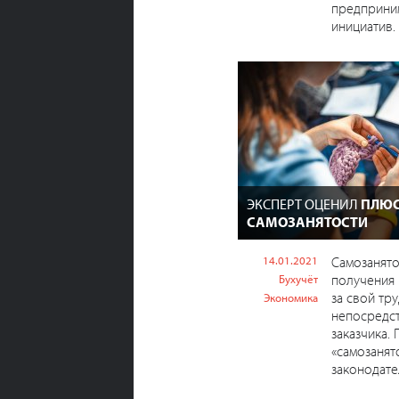
предприни
инициатив.
ЭКСПЕРТ ОЦЕНИЛ
ПЛЮС
САМОЗАНЯТОСТИ
14.01.2021
Самозанято
получения
Бухучёт
за свой тр
Экономика
непосредс
заказчика.
«самозанят
законодател