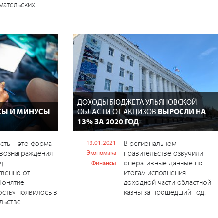
мательских
ДОХОДЫ БЮДЖЕТА УЛЬЯНОВСКОЙ
Ы И МИНУСЫ
ОБЛАСТИ ОТ АКЦИЗОВ
ВЫРОСЛИ НА
13% ЗА 2020 ГОД
сть – это форма
13.01.2021
В региональном
 вознаграждения
правительстве озвучили
Экономика
уд
оперативные данные по
Финансы
твенно от
итогам исполнения
 Понятие
доходной части областной
ость» появилось в
казны за прошедший год.
ьстве ...