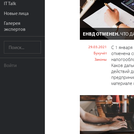
IT Talk
Новые лица
Галерея
экспертов
ЕНВД ОТМЕНЕН.
ЧТО Д
29.03.2021
С 1 января
отменена с
Бухучёт
налогообл
Законы
Каков даль
Войти
действий д
предприним
материале н