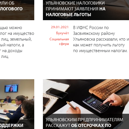
ИЛИ ОБ
УЛЬЯНОВСКИЕ НАЛОГОВИКИ
АЛОГОВОГО
ПРИНИМАЮТ ЗАЯВЛЕНИЯ
НА
НАЛОГОВЫЕ ЛЬГОТЫ
ощью можно
29.01.2021
В ИФНС России по
алог на имущество
Засвияжскому району
Бухучёт
 лиц, земельный,
Ульяновска рассказали, кто и
Социальная
сфера
ый налоги, а
как может получить льготу
г на доходы
по имущественным налогам.
 лиц.
УЛЬЯНОВСКИМ ПРЕДПРИНИМАТЕЛЯМ
ПОДДЕРЖКИ
РАССКАЖУТ
ОБ ОТСРОЧКАХ ПО