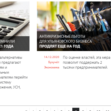
АНТИКРИЗИСНЫЕ ЛЬГОТЫ
ПОМНИЛИ
ДЛЯ УЛЬЯНОВСКОГО БИЗНЕСА
21 ГОДА
ПРОДЛЯТ ЕЩЕ НА ГОД
 альтернативы
14.12.2020
По оценке властей, эта мера
и предлагают
позволит поддержать 2
Бухучёт
ям и
тысячи предпринимателей.
Экономика
льным
мателям перейти
истему
жения, УСН,