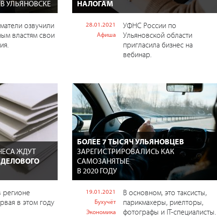
В УЛЬЯНОВСКЕ
НАЛОГАМ
матели озвучили
28.01.2021
УФНС России по
ым властям свои
Ульяновской области
Афиша
ия.
пригласила бизнес на
вебинар.
БОЛЕЕ 7 ТЫСЯЧ УЛЬЯНОВЦЕВ
НЕСА ЖДУТ
ЗАРЕГИСТРИРОВАЛИСЬ КАК
 ДЕЛОВОГО
САМОЗАНЯТЫЕ
В 2020 ГОДУ
в регионе
19.01.2021
В основном, это таксисты,
ервая в этом году
парикмахеры, риелторы,
Бухучёт
фотографы и IT-специалисты.
Экономика