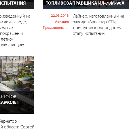
 ИСПЫТАНИЯ
ТОПЛИВОЗАПРАВЩИКА ИЛ-78М-90А
оизведенный на
22.03.2018
Лайнер, изготовленный на
м авиазаводе,
заводе «Авиастар-СП»,
Авиация
земные
приступил к очередному
Промышленность
 покрашен и
этапу испытаний.
 летно-
ную станцию.
Т ГОТОВ
САМОЛЕТ
бернатор
й области Сергей