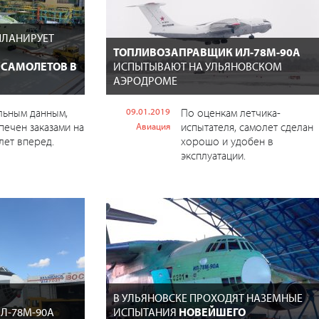
ПЛАНИРУЕТ
ТОПЛИВОЗАПРАВЩИК ИЛ-78М-90А
 САМОЛЕТОВ В
ИСПЫТЫВАЮТ НА УЛЬЯНОВСКОМ
АЭРОДРОМЕ
льным данным,
09.01.2019
По оценкам летчика-
печен заказами на
испытателя, самолет сделан
Авиация
лет вперед.
хорошо и удобен в
эксплуатации.
В УЛЬЯНОВСКЕ ПРОХОДЯТ НАЗЕМНЫЕ
Л-78М-90А
ИСПЫТАНИЯ
НОВЕЙШЕГО