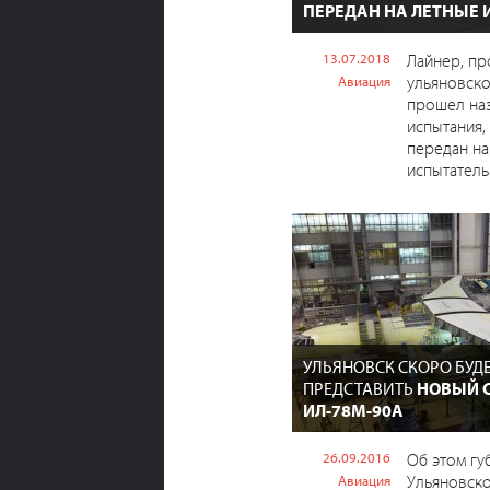
ПЕРЕДАН НА ЛЕТНЫЕ
13.07.2018
Лайнер, пр
ульяновско
Авиация
прошел на
испытания,
передан на
испытатель
УЛЬЯНОВСК СКОРО БУДЕ
ПРЕДСТАВИТЬ
НОВЫЙ 
ИЛ-78М-90А
26.09.2016
Об этом гу
Ульяновско
Авиация