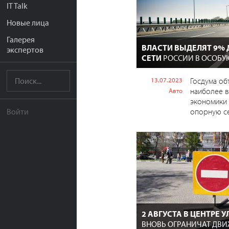
IT Talk
Новые лица
Галерея
ВЛАСТИ ВЫДЕЛЯТ 9%
экспертов
СЕТИ
РОССИИ В ОСОБУ
13.07.2023
Госдума об
наиболее 
Авто
экономики 
опорную се
Войти
2 АВГУСТА В ЦЕНТРЕ 
ВНОВЬ ОГРАНИЧАТ ДВ