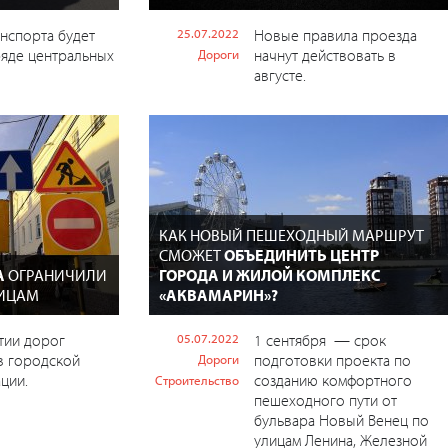
нспорта будет
25.07.2022
Новые правила проезда
ряде центральных
начнут действовать в
Дороги
августе.
КАК НОВЫЙ ПЕШЕХОДНЫЙ МАРШРУТ
СМОЖЕТ
ОБЪЕДИНИТЬ ЦЕНТР
А
ОГРАНИЧИЛИ
ГОРОДА И ЖИЛОЙ КОМПЛЕКС
ЛИЦАМ
«АКВАМАРИН»?
тии дорог
05.07.2022
1 сентября — срок
в городской
подготовки проекта по
Дороги
ции.
созданию комфортного
Строительство
пешеходного пути от
бульвара Новый Венец по
улицам Ленина, Железной