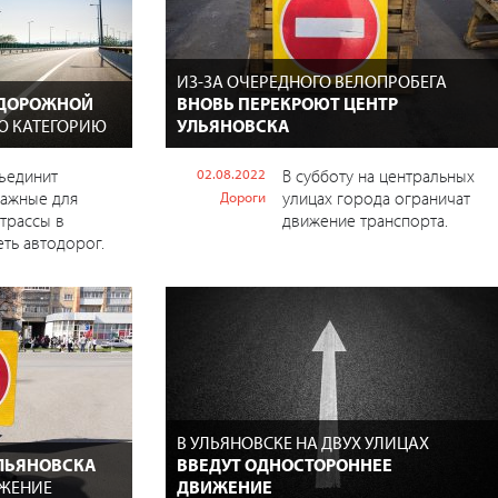
ИЗ-ЗА ОЧЕРЕДНОГО ВЕЛОПРОБЕГА
 ДОРОЖНОЙ
ВНОВЬ ПЕРЕКРОЮТ ЦЕНТР
Ю КАТЕГОРИЮ
УЛЬЯНОВСКА
ъединит
02.08.2022
В субботу на центральных
важные для
улицах города ограничат
Дороги
трассы в
движение транспорта.
ть автодорог.
В УЛЬЯНОВСКЕ НА ДВУХ УЛИЦАХ
УЛЬЯНОВСКА
ВВЕДУТ ОДНОСТОРОННЕЕ
ИЖЕНИЕ
ДВИЖЕНИЕ