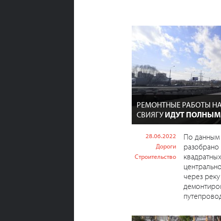
РЕМОНТНЫЕ РАБОТЫ НА
СВИЯГУ
ИДУТ ПОЛНЫМ
28.06.2022
По данным 
разобрано
Дороги
квадратны
Строительство
центрально
через реку
демонтиро
путепровода