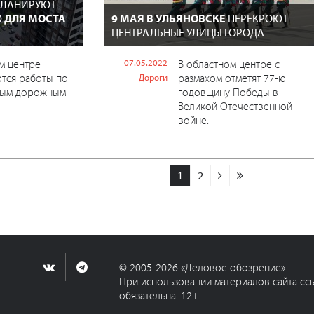
 ПЛАНИРУЮТ
Ю
ДЛЯ МОСТА
9 МАЯ В УЛЬЯНОВСКЕ
ПЕРЕКРОЮТ
ЦЕНТРАЛЬНЫЕ УЛИЦЫ ГОРОДА
м центре
07.05.2022
В областном центре с
тся работы по
размахом отметят 77-ю
Дороги
ным дорожным
годовщину Победы в
Великой Отечественной
войне.
1
2
© 2005-2026 «Деловое обозрение»
При использовании материалов сайта сс
обязательна. 12+