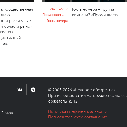
ная Общественная
20.11.2019
Гость номера – Группа
вила о
компаний «Проминвест»
Промышленность
сти развивать в
Гость номера
й области рынок
систем,
щих сжатый
аз,...
© 2005-2026 «Деловое обозрение»
При использовании материалов сайта сс
обязательна. 12+
Политика конфиденциальности
, 2 этаж
Пользовательское соглашение