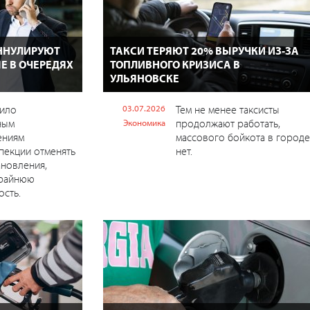
ННУЛИРУЮТ
ТАКСИ ТЕРЯЮТ 20% ВЫРУЧКИ ИЗ-ЗА
Е В ОЧЕРЕДЯХ
ТОПЛИВНОГО КРИЗИСА В
УЛЬЯНОВСКЕ
ило
03.07.2026
Тем не менее таксисты
ным
продолжают работать,
Экономика
ениям
массового бойкота в городе
пекции отменять
нет.
ановления,
крайнюю
сть.