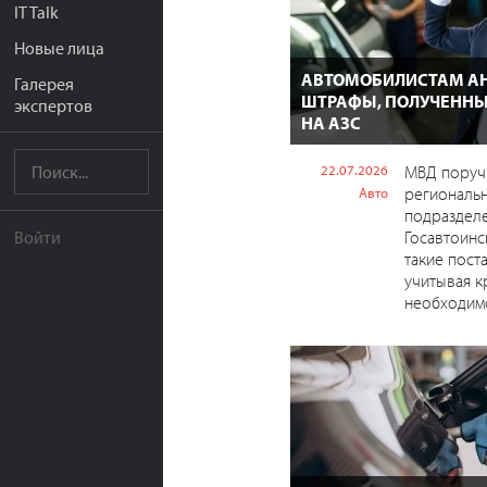
IT Talk
Новые лица
АВТОМОБИЛИСТАМ А
Галерея
ШТРАФЫ, ПОЛУЧЕННЫ
экспертов
НА АЗС
22.07.2026
МВД поруч
региональ
Авто
подраздел
Госавтоинс
Войти
такие пост
учитывая 
необходимо