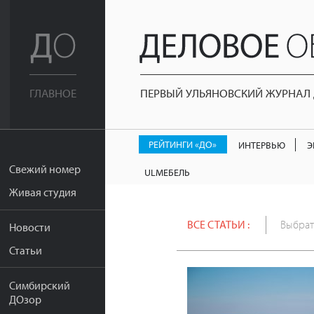
ПЕРВЫЙ УЛЬЯНОВСКИЙ ЖУРНАЛ Д
ГЛАВНОЕ
РЕЙТИНГИ «ДО»
ИНТЕРВЬЮ
Э
Свежий номер
ULМЕБЕЛЬ
Живая студия
ВСЕ СТАТЬИ :
Выбрат
Новости
Статьи
Симбирский
ДОзор