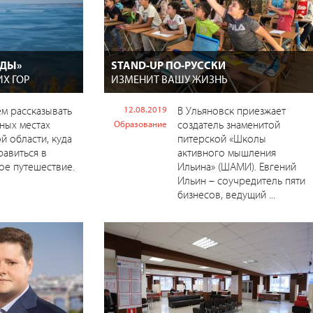
НДЫ»
STAND-UP ПО-РУССКИ
ИХ ГОР
ИЗМЕНИТ ВАШУ ЖИЗНЬ
м рассказывать
12.08.2019
В Ульяновск приезжает
ных местах
создатель знаменитой
Образование
й области, куда
питерской «Школы
авиться в
активного мышления
ое путешествие.
Ильина» (ШАМИ). Евгений
Ильин – соучредитель пяти
бизнесов, ведущий ...