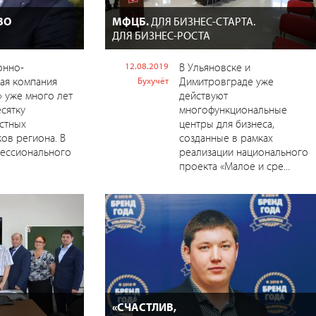
ВО
МФЦБ.
ДЛЯ БИЗНЕС-СТАРТА.
ДЛЯ БИЗНЕС-РОСТА
онно-
12.08.2019
В Ульяновске и
ая компания
Димитровграде уже
Бухучёт
 уже много лет
действуют
есятку
многофункциональные
стных
центры для бизнеса,
ов региона. В
созданные в рамках
фессионального
реализации национального
проекта «Малое и сре...
«СЧАСТЛИВ,