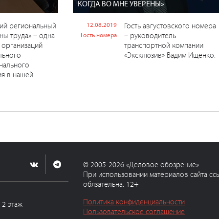
КОГДА ВО МНЕ УВЕРЕНЫ»
кий региональный
12.08.2019
Гость августовского номера
ны труда» – одна
– руководитель
Гость номера
 организаций
транспортной компании
льного
«Эксклюзив» Вадим Ищенко.
нального
я в нашей
© 2005-2026 «Деловое обозрение»
При использовании материалов сайта сс
обязательна. 12+
Политика конфиденциальности
, 2 этаж
Пользовательское соглашение