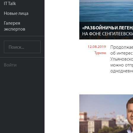
IT Talk
Новые лица
Галерея
«РАЗБОЙНИЧЬИ ЛЕГЕ
экспертов
НА ФОНЕ СЕНГИЛЕЕВСК
12.08.2019
Продолжае
об интерес
Туризм
Ульяновско
можно отпр
Войти
однодневн