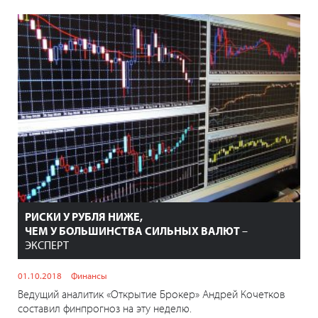
РИСКИ У РУБЛЯ НИЖЕ,
ЧЕМ У БОЛЬШИНСТВА СИЛЬНЫХ ВАЛЮТ
–
ЭКСПЕРТ
01.10.2018
Финансы
Ведущий аналитик «Открытие Брокер» Андрей Кочетков
составил финпрогноз на эту неделю.