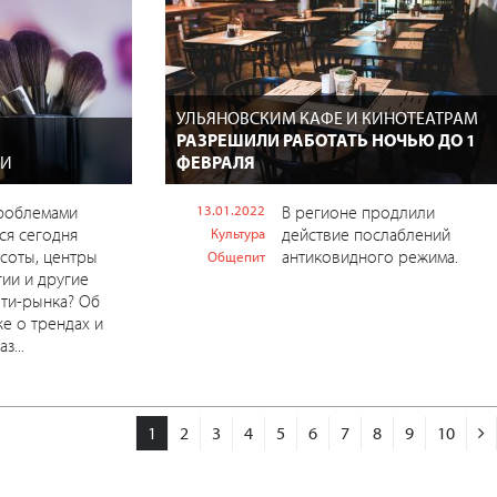
УЛЬЯНОВСКИМ КАФЕ И КИНОТЕАТРАМ
РАЗРЕШИЛИ РАБОТАТЬ НОЧЬЮ ДО 1
ТИ
ФЕВРАЛЯ
проблемами
13.01.2022
В регионе продлили
ся сегодня
действие послаблений
Культура
соты, центры
антиковидного режима.
Общепит
ии и другие
ти-рынка? Об
же о трендах и
з...
1
2
3
4
5
6
7
8
9
10