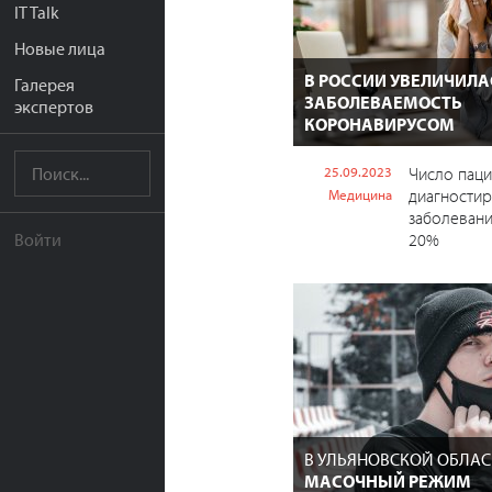
IT Talk
Новые лица
В РОССИИ УВЕЛИЧИЛА
Галерея
ЗАБОЛЕВАЕМОСТЬ
экспертов
КОРОНАВИРУСОМ
25.09.2023
Число паци
диагности
Медицина
заболеван
20%
Войти
В УЛЬЯНОВСКОЙ ОБЛА
МАСОЧНЫЙ РЕЖИМ