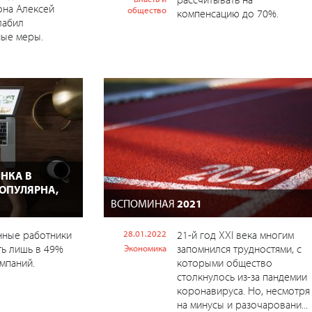
она Алексей
общество
компенсацию до 70%.
лабил
ные меры.
НКА В
ПОПУЛЯРНА,
ВСПОМИНАЯ
2021
нные работники
28.01.2022
21-й год ХХI века многим
ть лишь в 49%
запомнился трудностями, с
Экономика
мпаний.
которыми общество
столкнулось из-за пандемии
коронавируса. Но, несмотря
на минусы и разочаровани...