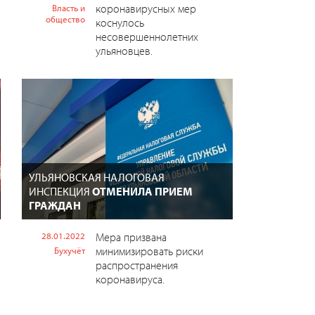
коронавирусных мер
Власть и
общество
коснулось
несовершеннолетних
ульяновцев.
УЛЬЯНОВСКАЯ НАЛОГОВАЯ
ИНСПЕКЦИЯ
ОТМЕНИЛА ПРИЕМ
ГРАЖДАН
28.01.2022
Мера призвана
минимизировать риски
Бухучёт
распространения
коронавируса.