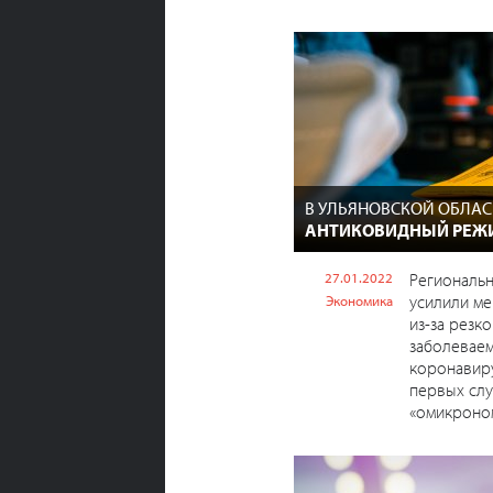
В УЛЬЯНОВСКОЙ ОБЛА
АНТИКОВИДНЫЙ РЕЖ
27.01.2022
Региональн
усилили ме
Экономика
из-за резк
заболевае
коронавир
первых слу
«омикроно