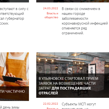
вступают в силу с
24.03.2022
В связи со снижением в
ответствующий
нашем городе
Власть и
общество
сал губернатор
заболеваемости
сских.
коронавирусной инфекцией
отменяется ряд
ограничений.
В УЛЬЯНОВСКЕ СТАРТОВАЛ ПРИЕМ
ЗАЯВОК НА ВОЗМЕЩЕНИЕ ЧАСТИ
ЗАТРАТ
ДЛЯ ПОСТРАДАВШИХ
СТИ ЧАСТИЧНО
ОТРАСЛЕЙ
22.02.2022
Субъекты МСП могут
й день зимы
рассчитывать на
Власть и