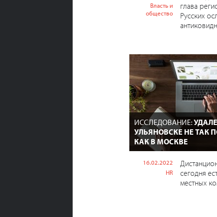
глава реги
Власть и
общество
Русских ос
антиковид
ИССЛЕДОВАНИЕ:
УДАЛЕ
УЛЬЯНОВСКЕ НЕ ТАК 
КАК В МОСКВЕ
16.02.2022
Дистанцио
сегодня ес
HR
местных ко