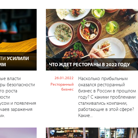
СТИ
УСИЛИЛИ
ИМ
ЧТО ЖДЕТ РЕСТОРАНЫ В 2022 ГОДУ
ые власти
26.01.2022
Насколько прибыльным
ры безопасности
оказался ресторанный
Ресторанный
бизнес
ого роста
бизнес в России в прошлом
мости
году? С какими проблемами
усом и появления
сталкивались компании,
чаев заражения
работающие в этой сфере?
м».
Какие...