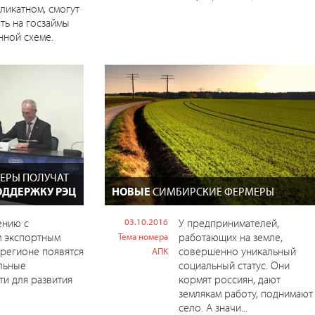
ликатном, смогут
ть на госзаймы
ной схеме.
ЕРЫ ПОЛУЧАТ
ДДЕРЖКУ РЭЦ
НОВЫЕ
СИМБИРСКИЕ ФЕРМЕРЫ
ению с
03.10.2016
У предпринимателей,
м экспортным
работающих на земле,
Тема номера
 регионе появятся
совершенно уникальный
АПК
льные
социальный статус. Они
и для развития
кормят россиян, дают
землякам работу, поднимают
село. А значи...