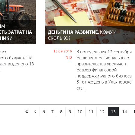
ЯМ
СТЬ ЗАТРАТ НА
ДЕНЬГИ НА РАЗВИТИЕ.
КОМУ И
ХНИКИ
СКОЛЬКО?
 из
13.09.2016
В понедельник 12 сентября
ного бюджета на
решением регионального
NID
удет выделено 13
правительства увеличен
.
размер финансовой
поддержки малого бизнеса.
В тот же день в Ульяновске
ста...
6
7
8
9
10
11
12
13
14