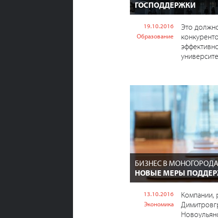
ГОСПОДДЕРЖКИ
19.10.2016
Это должн
конкурент
Образование
эффективно
университе
БИЗНЕС В МОНОГОРОДА
НОВЫЕ МЕРЫ ПОДДЕ
13.10.2016
Компании,
Димитровг
Экономика
Новоульяно