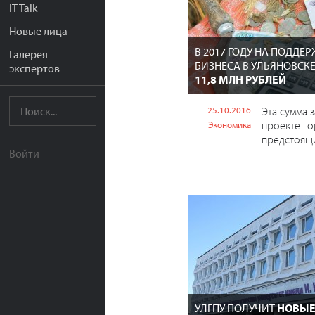
IT Talk
Новые лица
В 2017 ГОДУ НА ПОДДЕ
Галерея
БИЗНЕСА В УЛЬЯНОВСК
экспертов
11,8 МЛН РУБЛЕЙ
25.10.2016
Эта сумма 
проекте го
Экономика
предстоящи
Войти
УЛГПУ ПОЛУЧИТ
НОВЫЕ