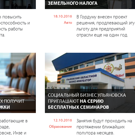
ЗЕМЕЛЬНОГО НАЛОГА
о повысить
18.10.2016
В Гордуму внесен проект
оспособность и
решения, продлевающий эту
Авто
сть работы
льготу для предприятий
та.
отрасли еще на один год.
СОЦИАЛЬНЫЙ БИЗНЕС УЛЬЯНОВСКА
Х ПОЛУЧИТ
ПРИГЛАШАЮТ
НА СЕРИЮ
РЖКИ
БЕСПЛАТНЫХ СЕМИНАРОВ
 работающие в
12.10.2016
Занятия будут проходить на
раде,
протяжении ближайших
Образование
вске, Инзе и
полутора месяцев.