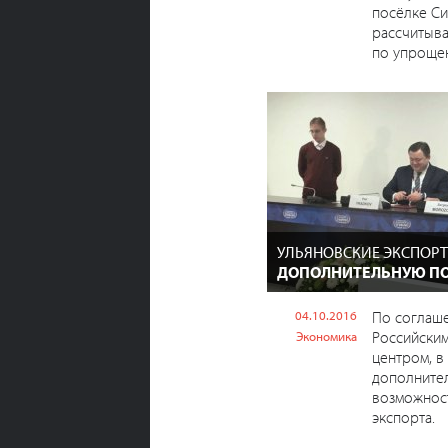
посёлке Си
рассчитыва
по упрощен
УЛЬЯНОВСКИЕ ЭКСПОРТ
ДОПОЛНИТЕЛЬНУЮ ПО
04.10.2016
По соглаш
Российски
Экономика
центром, в
дополните
возможност
экспорта.