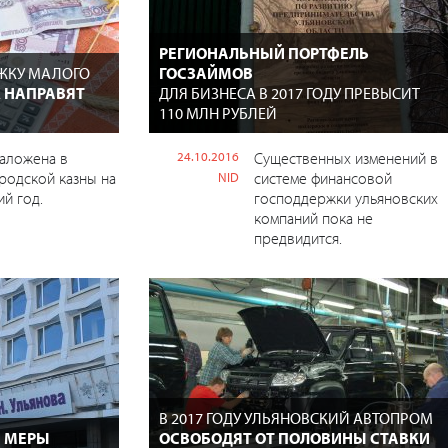
РЕГИОНАЛЬНЫЙ ПОРТФЕЛЬ
РЖКУ МАЛОГО
ГОСЗАЙМОВ
Е
НАПРАВЯТ
ДЛЯ БИЗНЕСА В 2017 ГОДУ ПРЕВЫСИТ
110 МЛН РУБЛЕЙ
заложена в
24.10.2016
Существенных изменений в
родской казны на
системе финансовой
NID
й год.
господдержки ульяновских
компаний пока не
предвидится.
В 2017 ГОДУ УЛЬЯНОВСКИЙ АВТОПРОМ
 МЕРЫ
ОСВОБОДЯТ ОТ ПОЛОВИНЫ СТАВКИ