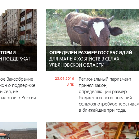
ИТОРИИ
ОПРЕДЕЛЕН РАЗМЕР ГОССУБСИДИЙ
И ПОДДЕРЖАТ
ДЛЯ МАЛЫХ ХОЗЯЙСТВ В СЕЛАХ
УЛЬЯНОВСКОЙ ОБЛАСТИ
ное Заксобрание
23.09.2016
Региональный парламент
кон о поддержке
принял закон,
АПК
и сел, не
определяющий размер
алогов в России.
бюджетных ассигнований
сельхозпотребкооператива
в ближайшие три года.