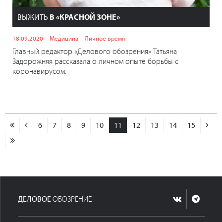
ВЫЖИТЬ
В «КРАСНОЙ ЗОНЕ»
18.09.2020
Медицина
Личное время
Главный редактор «Делового обозрения» Татьяна
Задорожняя рассказала о личном опыте борьбы с
коронавирусом.
6
7
8
9
10
11
12
13
14
15
ДЕЛОВОЕ
ОБОЗРЕНИЕ